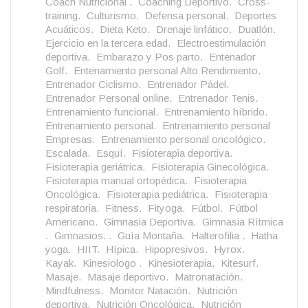
Coach Nutricional .
Coaching Deportivo.
Cross-
training.
Culturismo.
Defensa personal.
Deportes
Acuáticos.
Dieta Keto.
Drenaje linfático.
Duatlón.
Ejercicio en la tercera edad.
Electroestimulación
deportiva.
Embarazo y Pos parto.
Entenador
Golf.
Entenamiento personal Alto Rendimiento.
Entrenador Ciclismo.
Entrenador Pádel.
Entrenador Personal online.
Entrenador Tenis.
Entrenamiento funcional.
Entrenamiento híbrido.
Entrenamiento personal.
Entrenamiento personal
Empresas.
Entrenamiento personal oncológico.
Escalada.
Esquí.
Fisioterapia deportiva.
Fisioterapia geriátrica.
Fisioterapia Ginecológica.
Fisioterapia manual ortopédica.
Fisioterapia
Oncológica.
Fisioterapia pediátrica.
Fisioterapia
respiratoria.
Fitness.
Fityoga.
Fútbol.
Fútbol
Americano.
Gimnasia Deportiva.
Gimnasia Rítmica
.
Gimnasios. .
Guía Montaña.
Halterofilia .
Hatha
yoga.
HIIT.
Hípica.
Hipopresivos.
Hyrox.
Kayak.
Kinesiologo .
Kinesioterapia.
Kitesurf.
Masaje.
Masaje deportivo.
Matronatación.
Mindfulness.
Monitor Natación.
Nutrición
deportiva.
Nutrición Oncológica.
Nutrición