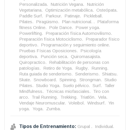
Personalizada.
Nutrición Vegana.
Nutrición
Vegetariana.
Optimización metabólica.
Osteópata.
Paddle Surf.
Parkour.
Patinaje.
Pickleball.
Pilates.
Piragüismo.
Plan nutricional. .
Plataforma
fitness Online.
Pole Dance.
Power yoga.
Powerlifting.
Preparación física Automovilismo.
Preparación física Motociclismo.
Preparador físico
deportivo.
Programación y seguimiento online.
Pruebas Físicas Oposiciones.
Psicología
deportiva.
Punción seca.
Quiromasajista.
Quiropractico.
Rehabilitación de personas con
patologías.
Retiro de Yoga.
Rugby.
Running.
Ruta guiada de senderismo.
Senderismo.
Shiatsu.
Skate.
Snowboard.
Spinning.
Strongman.
Studio
Pilates.
Studio Yoga.
Suelo pélvico.
Surf.
Taller
Mindfulness.
Técnicas miofasciales.
Tiro con
arco.
Trail Running.
Trekking.
Triatlón.
Vela.
Vendaje Neuromuscular.
Voleibol.
Windsurf.
Yin
yoga.
Yoga.
Zumba.
Tipos de Entrenamiento:
Grupal .
Individual.