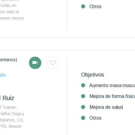
 Estás en
Otros
omes más te
i comes menos
.
entarios)
Objetivos
ión
Aumento masa muscu
Mejora de forma físic
 Ruiz
Mejora de salud
Trainer,
 Hatha Yoga y
Otros
Balance, CX,
FYD, Master