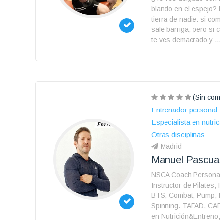
blando en el espejo?
tierra de nadie: si c
sale barriga, pero s
te ves demacrado y ..
(Sin com
Entrenador personal
Especialista en nutric
Otras disciplinas
Madrid
Manuel Pascual
NSCA Coach Personal 
Instructor de Pilates,
BTS, Combat, Pump, 
Spinning. TAFAD, CA
en Nutrición&Entreno;