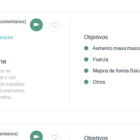
comentarios)
Objetivos
tructor
Aumento masa muscu
Fuerza
ana
Mejora de forma físic
ños de
or y con
Otros
mis espaldas
. Compromiso
ndera.
entarios)
Objetivos