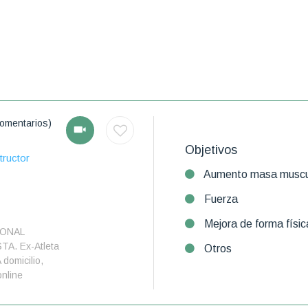
omentarios)
Objetivos
tructor
Aumento masa muscu
Fuerza
Mejora de forma físic
ONAL
A. Ex-Atleta
Otros
 domicilio,
online