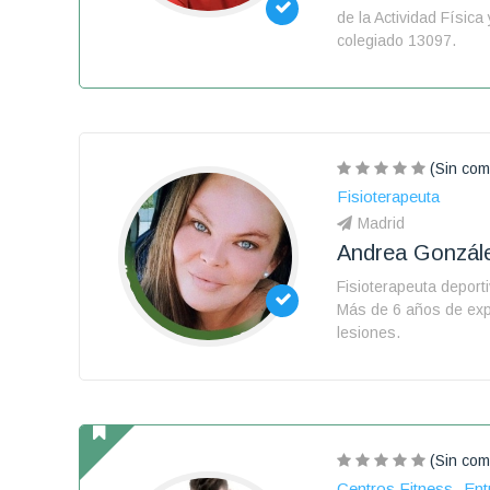
de la Actividad Física
colegiado 13097.
(Sin com
Fisioterapeuta
Madrid
Andrea Gonzá
Fisioterapeuta deporti
Más de 6 años de expe
lesiones.
(Sin com
Centros Fitness
Ent