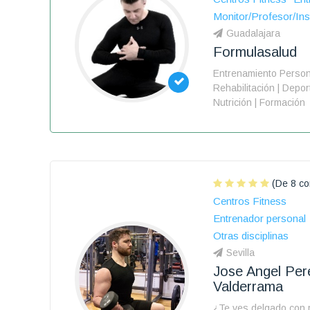
Monitor/Profesor/Ins
Guadalajara
Formulasalud
Entrenamiento Persona
Rehabilitación | Depor
Nutrición | Formación
(De 8 co
Centros Fitness
Entrenador personal
Otras disciplinas
Sevilla
Jose Angel Per
Valderrama
¿Te ves delgado con 