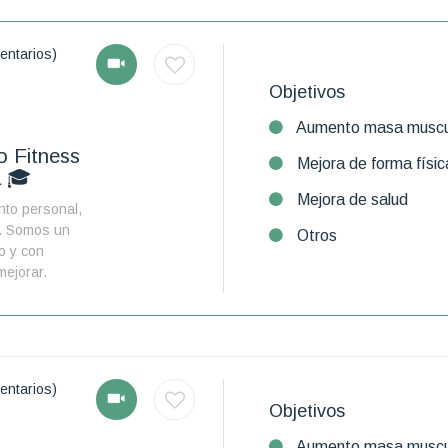
entarios)
Objetivos
Aumento masa muscu
o Fitness
Mejora de forma físic
a 🎓
Mejora de salud
nto personal,
ón. Somos un
Otros
o y con
mejorar.
entarios)
Objetivos
Aumento masa muscu