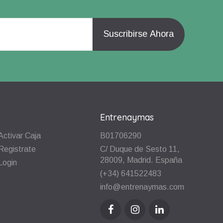
Entrenaymas
Activar Caja
B01706290
Registrate
C/ Duque de Sesto 11,
28009, Madrid. España
Login
(+34) 641522483
info@entrenaymas.com