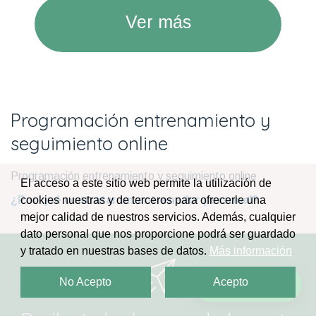
Ver más
Programación entrenamiento y
seguimiento online
Programación entrenamiento y seguimiento online
El acceso a este sitio web permite la utilización de
¿Por qué contratar un entrenador personal?
cookies nuestras y de terceros para ofrecerle una
mejor calidad de nuestros servicios. Además, cualquier
dato personal que nos proporcione podrá ser guardado
y tratado en nuestras bases de datos.
Más información
No Acepto
Acepto
¡Escríbenos!