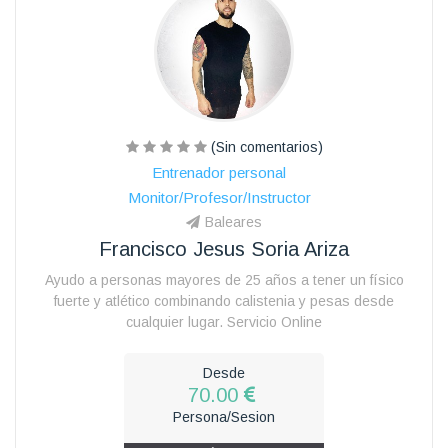
(Sin comentarios)
Entrenador personal
Monitor/Profesor/Instructor
Baleares
Francisco Jesus Soria Ariza
Ayudo a personas mayores de 25 años a tener un físico
fuerte y atlético combinando calistenia y pesas desde
cualquier lugar. Servicio Online
Desde
70.00
Persona/Sesion