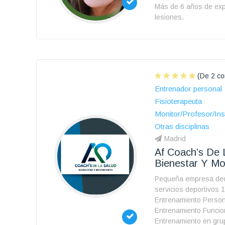
Más de 6 años de expe
lesiones.
(De 2 co
Entrenador personal
Fisioterapeuta
Monitor/Profesor/Ins
Otras disciplinas
Madrid
Af Coach’s De 
Bienestar Y Mo
Pequeña empresa ded
servicios deportivos 1
Entrenamiento Person
Entrenamiento Funcio
Entrenamiento en grup