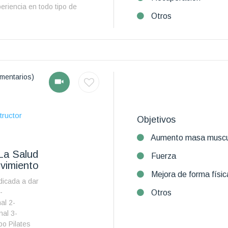
riencia en todo tipo de
Otros
mentarios)
tructor
Objetivos
Aumento masa muscu
La Salud
Fuerza
vimiento
Mejora de forma físic
icada a dar
-
Otros
al 2-
nal 3-
o Pilates