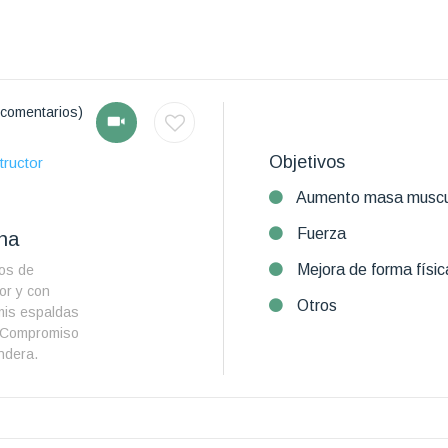
comentarios)
Objetivos
tructor
Aumento masa muscu
Fuerza
ana
Mejora de forma físic
ños de
or y con
Otros
mis espaldas
. Compromiso
ndera.