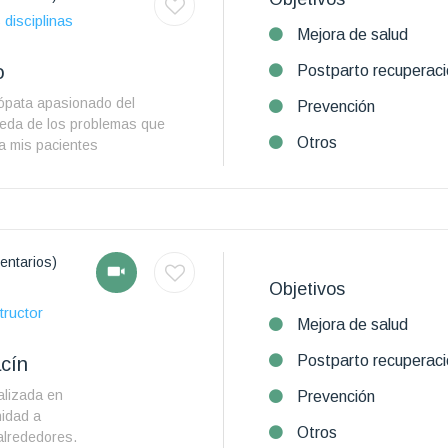
 disciplinas
Mejora de salud
o
Postparto recuperaci
eópata apasionado del
Prevención
ueda de los problemas que
Otros
a mis pacientes
entarios)
Objetivos
tructor
Mejora de salud
Postparto recuperaci
cín
alizada en
Prevención
nidad a
Otros
 alrededores.