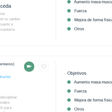
Aumento masa muscu
uceda
Fuerza
y me
con tu cambio
Mejora de forma físic
 cuanto a
Otros
encantaría
entarios)
Objetivos
tructor
Aumento masa muscu
Fuerza
disciplinar,
Mejora de forma físic
onales
yD para
Otros