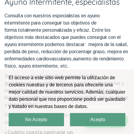
Ayuno Intermitente, especialistas
Consulta con nuestros especialistas en ayuno
intermitente para conseguir tus objetivos de
forma totalmente personalizada y eficaz. Entre los
objetivos más destacados que puedes conseguir con el
ayuno intermitente podemos destacar: mejora de la salud,
perdida de peso, reducción de porcentaje graso, mejora en
enfermedades cardiovasculares,aumento de rendimiento
físico, ayuno intermitente, etc.
Si quieres más información puedes consultar
El acceso a este sitio web permite la utilización de
gratuitamente sin compromiso a nuestros nutricionistas y
cookies nuestras y de terceros para ofrecerle una
especialistas en ayuno que te contestarán en la menor
mejor calidad de nuestros servicios. Además, cualquier
brevedad posible acerca de su especialidad, tipo de dietas
dato personal que nos proporcione podrá ser guardado
y disponibilidad.
y tratado en nuestras bases de datos.
Más información
Preguntas frecuentes acerca de especialistas en
No Acepto
Acepto
¡Escríbenos!
ayuno intermitente.
¿Cuánto cuesta contratar un