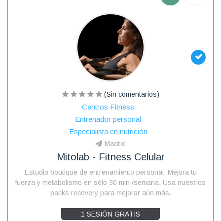
(Sin comentarios)
Centros Fitness
Entrenador personal
Especialista en nutrición
Madrid
Mitolab - Fitness Celular
Estudio boutique de entrenamiento personal. Mejora tu
fuerza y metabolismo en sólo 30 min /semana. Usa nuestros
packs recovery para mejorar aún más.
1 SESIÓN GRATIS