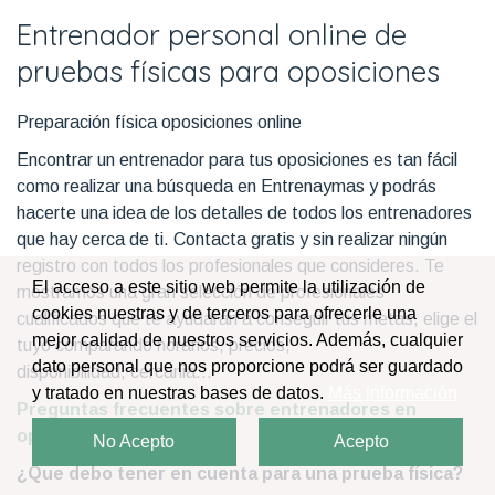
Entrenador personal online de
pruebas físicas para oposiciones
Preparación física oposiciones online
Encontrar un entrenador para tus oposiciones es tan fácil
como realizar una búsqueda en Entrenaymas y podrás
hacerte una idea de los detalles de todos los entrenadores
que hay cerca de ti. Contacta gratis y sin realizar ningún
registro con todos los profesionales que consideres. Te
El acceso a este sitio web permite la utilización de
mostramos una gran selección de profesionales
cookies nuestras y de terceros para ofrecerle una
cualificados que te ayudaran a conseguir tus metas, elige el
mejor calidad de nuestros servicios. Además, cualquier
tuyo comparando horarios, precios,
dato personal que nos proporcione podrá ser guardado
disponibilidad, cercania...
y tratado en nuestras bases de datos.
Más información
Preguntas frecuentes sobre entrenadores en
oposiciones online
No Acepto
Acepto
¿Que debo tener en cuenta para una prueba física?