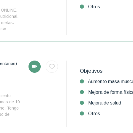
Otros
l ONLINE.
utricional.
s metas.
iso
entarios)
Objetivos
Aumento masa muscu
Mejora de forma físic
miento
 mas de 10
Mejora de salud
ine. Tengo
Otros
ipo de