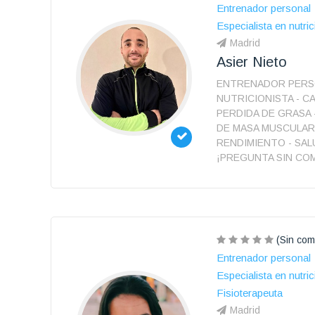
Entrenador personal
Especialista en nutric
Madrid
Asier Nieto
ENTRENADOR PERS
NUTRICIONISTA - CA
PERDIDA DE GRASA
DE MASA MUSCULAR
RENDIMIENTO - SAL
¡PREGUNTA SIN CO
(Sin com
Entrenador personal
Especialista en nutric
Fisioterapeuta
Madrid