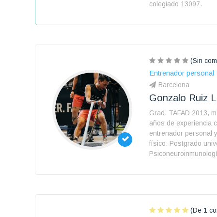
colegiado 13097.
(Sin com
Entrenador personal
Barcelona
Gonzalo Ruiz 
Grad. TAFAD 2013, m
años de experiencia 
entrenador personal 
físico. Postgrado univ
Psiconeuroinmunologí
(De 1 co