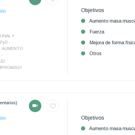
Objetivos
ión
Aumento masa muscu
Fuerza
ONAL Y
FyD -
Mejora de forma físic
 - AUMENTO
Otros
 -
UD
MPROMISO!
entarios)
Objetivos
ión
Aumento masa muscu