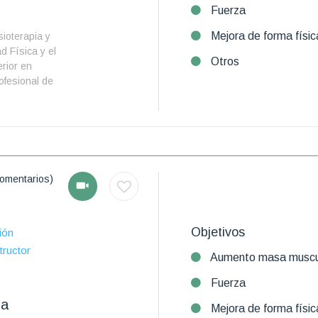
Fuerza
Mejora de forma físic
ioterapia y
d Física y el
Otros
rior en
ofesional de
omentarios)
Objetivos
ión
tructor
Aumento masa muscu
Fuerza
la
Mejora de forma físic