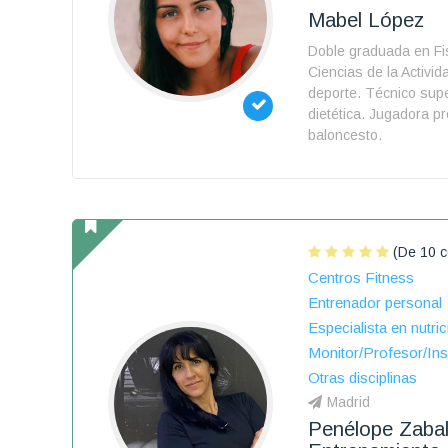
Mabel López
Doble graduada en Fis
Ciencias de la Activida
deporte. Técnico supe
dietética. Jugadora pr
baloncesto.
(De 10 c
Centros Fitness
Entrenador personal
Especialista en nutric
Monitor/Profesor/Ins
Otras disciplinas
Madrid
Penélope Zaba