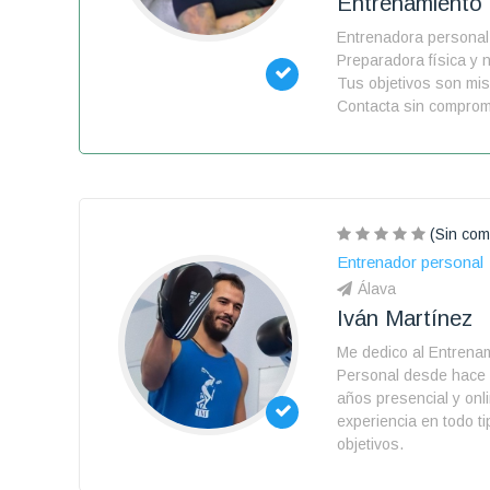
Entrenamiento
Entrenadora persona
Preparadora física y n
Tus objetivos son mi
Contacta sin comprom
(Sin com
Entrenador personal
Álava
Iván Martínez
Me dedico al Entrena
Personal desde hace
años presencial y onl
experiencia en todo t
objetivos.