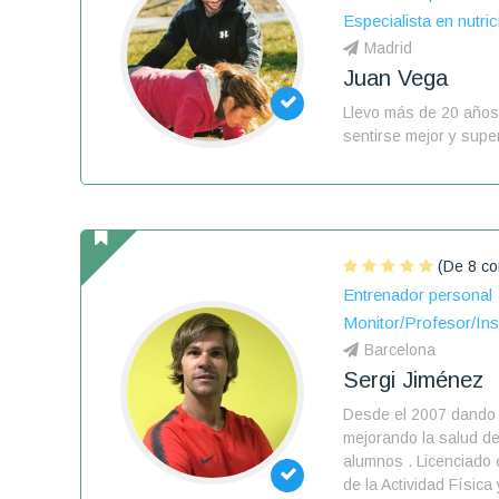
Especialista en nutric
Madrid
Juan Vega
Llevo más de 20 año
sentirse mejor y supe
(De 8 co
Entrenador personal
Monitor/Profesor/Ins
Barcelona
Sergi Jiménez
Desde el 2007 dando 
mejorando la salud de
alumnos . Licenciado 
de la Actividad Física