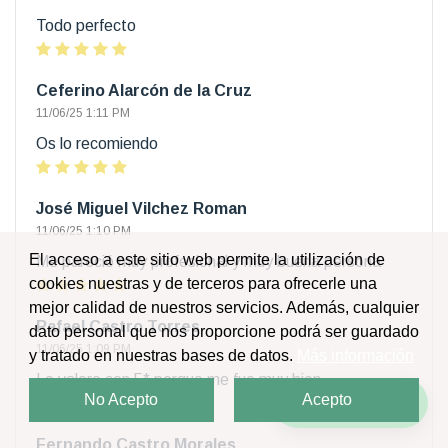
Todo perfecto
Ceferino Alarcón de la Cruz
11/06/25 1:11 PM
Os lo recomiendo
José Miguel Vilchez Roman
11/06/25 1:10 PM
El acceso a este sitio web permite la utilización de
Me pareció muy profesional y muy buena persona
cookies nuestras y de terceros para ofrecerle una
mejor calidad de nuestros servicios. Además, cualquier
Rafael Castro Torres
dato personal que nos proporcione podrá ser guardado
11/06/25 1:09 PM
y tratado en nuestras bases de datos.
Más información
Lo valoro con 5* porque me fue muy bien
No Acepto
Acepto
¡Escríbenos!
Fernando Castro Morales