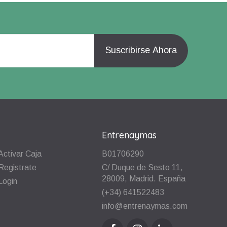
Entrenaymas
Activar Caja
B01706290
Registrate
C/ Duque de Sesto 11,
28009, Madrid. España
Login
(+34) 641522483
info@entrenaymas.com