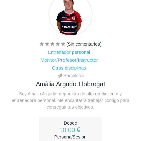
(Sin comentarios)
Entrenador personal
Monitor/Profesor/Instructor
Otras disciplinas
Barcelona
Amàlia Argudo Llobregat
Soy Amalia Argudo, deportista de alto rendimiento y
entrenadora personal. Me encantaría trabajar contigo para
conseguir tus objetivos.
Desde
10.00
Persona/Sesion