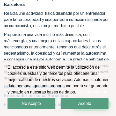
Barcelona
Realiza una actividad física diseñada por un entrenador
para la tercera edad y una perfecta nutrición diseñada por
un nutricionista, es la mejor medicina posible.
Proporciona una vida mucho más dinámica, con
más energía, y una mejora en las capacidades físicas
mencionadas anteriormente. tenemos que dejar atrás el
sedentarismo, la obesidad y así aumentar la autoestima
y conseguir una mayor autonomía. La práctica habitual de
ejercicio físico es el camino para mejorar la calidad de vida
El acceso a este sitio web permite la utilización de
de todas las personas mayores de 60 años ya sea a nivel
cookies nuestras y de terceros para ofrecerle una
mental como de salud física.
mejor calidad de nuestros servicios. Además, cualquier
dato personal que nos proporcione podrá ser guardado
Nutrición deportiva Barcelona
y tratado en nuestras bases de datos.
Más información
Entrenador personal Barcelona
No Acepto
Acepto
¡Escríbenos!
Fisioterapia domicilio Barcelona