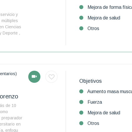
Mejora de forma físic
servicio y
Mejora de salud
 múltiples
en Ciencias
Otros
 y Deporte ,
entarios)
Objetivos
Aumento masa muscu
Lorenzo
Fuerza
ás de 10
como
Mejora de salud
y preparador
Otros
ersitario en
a, enfoqu