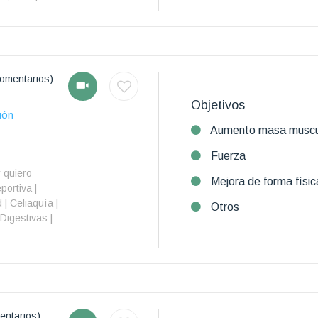
omentarios)
Objetivos
ión
Aumento masa muscu
Fuerza
y quiero
Mejora de forma físic
portiva |
| Celiaquía |
Otros
Digestivas |
entarios)