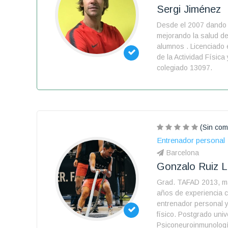
Sergi Jiménez
Desde el 2007 dando 
mejorando la salud de
alumnos . Licenciado 
de la Actividad Física
colegiado 13097.
(Sin com
Entrenador personal
Barcelona
Gonzalo Ruiz 
Grad. TAFAD 2013, m
años de experiencia 
entrenador personal 
físico. Postgrado univ
Psiconeuroinmunologí