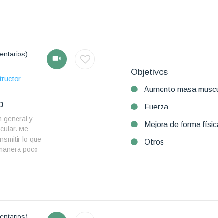
entarios)
Objetivos
tructor
Aumento masa muscu
o
Fuerza
n general y
Mejora de forma físic
icular. Me
nsmitir lo que
Otros
 manera poco
entarios)