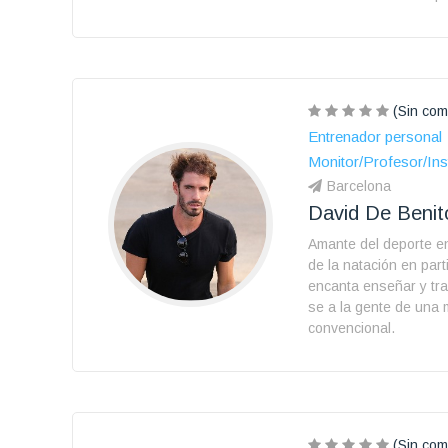
(Sin com
Entrenador personal
Monitor/Profesor/Ins
Barcelona
David De Benit
Amante del deporte e
de la natación en part
encanta enseñar y tra
se a la gente de una
convencional.
(Sin com