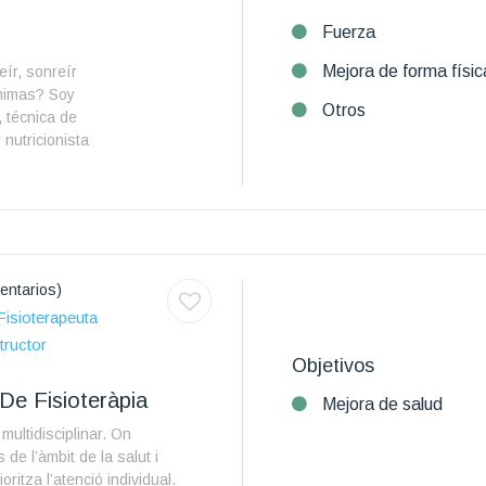
Fuerza
Mejora de forma físic
eír, sonreír
animas? Soy
Otros
 técnica de
 nutricionista
entarios)
Fisioterapeuta
tructor
Objetivos
 De Fisioteràpia
Mejora de salud
multidisciplinar. On
 de l’àmbit de la salut i
prioritza l’atenció individual.