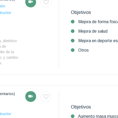
ión
Objetivos
tructor
Mejora de forma físic
Mejora de salud
Mejora en deporte es
, dietético
a de
Otros
io de la
o, y cambio
s.
entarios)
Objetivos
tructor
Aumento masa muscu