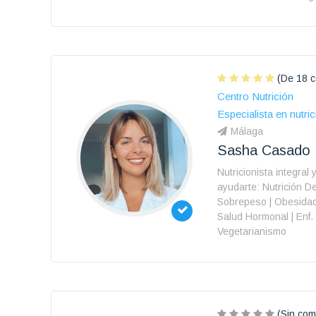
(De 18 c
Centro Nutrición
Especialista en nutric
Málaga
Sasha Casado
Nutricionista integral 
ayudarte: Nutrición De
Sobrepeso | Obesidad 
Salud Hormonal | Enf. 
Vegetarianismo
(Sin com