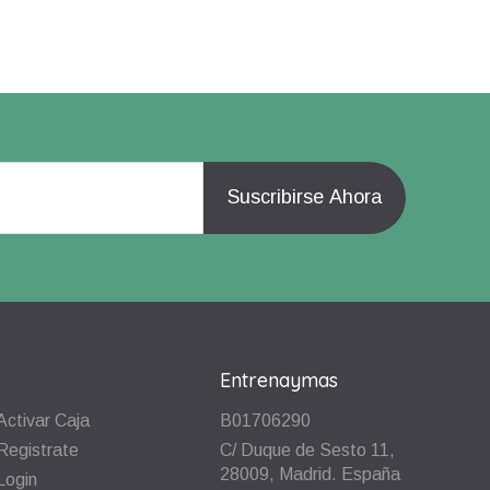
Entrenaymas
Activar Caja
B01706290
Registrate
C/ Duque de Sesto 11,
28009, Madrid. España
Login