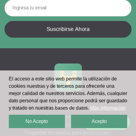
El acceso a este sitio web permite la utilización de
cookies nuestras y de terceros para ofrecerle una
mejor calidad de nuestros servicios. Además, cualquier
dato personal que nos proporcione podrá ser guardado
Información
y tratado en nuestras bases de datos.
Más información
Política de privacidad
No Acepto
Acepto
¡Escríbenos!
Términos y condiciones
Preguntas frecuentes para profesionales