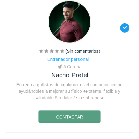
(Sin comentarios)
Entrenador personal
A Coruña
Nacho Pretel
Entreno a golfistas de cualquier nivel con poco tiempo
ayudándoles a mejorar su físico +Potente, flexible y
saludable Sin dolor / sin sobrepeso
CONTACTAR