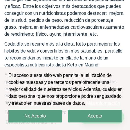
y eficaz. Entre los objetivos más destacados que puedes
conseguir con un nutricionistas podemos destacar: mejora
de la salud, perdida de peso, reducción de porcentaje
graso, mejora en enfermedades cardiovasculares,aumento
de rendimiento físico, ayuno intermitente, etc.
Cada día se recurre más a la dieta Keto para mejorar los
habitos de vida y convertirlos en más saludables, para ello
te recomendamos iniciarte en ella de la mano de un
especialista nutricionista dieta Keto en Madrid.
Si necesitas más información puedes consultar
El acceso a este sitio web permite la utilización de
gratuitamente sin compromiso a nuestros nutricionistas
cookies nuestras y de terceros para ofrecerle una
especialistas en Dieta Keto en Madrid, que te contestarán
mejor calidad de nuestros servicios. Además, cualquier
en la menor brevedad posible acerca de su especialidad,
dato personal que nos proporcione podrá ser guardado
tipo de dietas y disponibilidad.
y tratado en nuestras bases de datos.
Más información
Te recomendamos el siguiente artículo sobre
dieta Keto
No Acepto
Acepto
¡Escríbenos!
Dieta Keto en Madrid
.