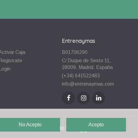
Entrenaymas
Activar Caja
B01706290
Registrate
C/ Duque de Sesto 11,
28009, Madrid. España
Login
(+34) 641522483
info@entrenaymas.com
No Acepto
Acepto
Diseño y Desarrollo Web