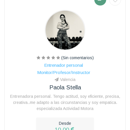
(Sin comentarios)
Entrenador personal
Monitor/Profesor/Instructor
Valencia
Paola Stella
Entrenadora personal. Tengo actitud, soy eficiente, precisa,
creativa..me adapto a las circunstancias y soy empatica.
especializada Actividad Motora
Desde
10.00