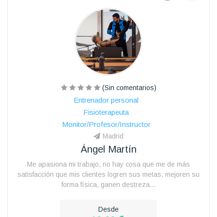
(Sin comentarios)
Entrenador personal
Fisioterapeuta
Monitor/Profesor/Instructor
Madrid
Ángel Martín
Me apasiona mi trabajo, no hay cosa que me de más
satisfacción que mis clientes logren sus metas, mejoren su
forma física, ganen destreza...
Desde