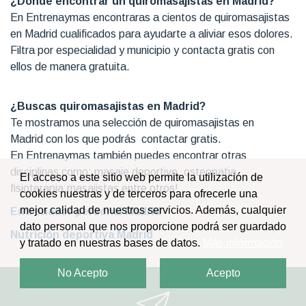
¿Dónde encontrar un quiromasajistas en Madrid?
En Entrenaymas encontraras a cientos de quiromasajistas
en Madrid cualificados para ayudarte a aliviar esos dolores.
Filtra por especialidad y municipio y contacta gratis con
ellos de manera gratuita.
¿Buscas quiromasajistas en Madrid?
Te mostramos una selección de quiromasajistas en
Madrid con los que podrás contactar gratis.
En Entrenaymas también puedes encontrar otras
disciplinas como: masaje deportivo, osteopatia,
El acceso a este sitio web permite la utilización de
fisioterapia,masajistas entre otros!
cookies nuestras y de terceros para ofrecerle una
mejor calidad de nuestros servicios. Además, cualquier
Entrenador personal Madrid
dato personal que nos proporcione podrá ser guardado
Nutrición deportiva Madrid
y tratado en nuestras bases de datos.
Más información
No Acepto
Acepto