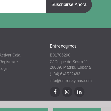
Entrenaymas
Activar Caja
B01706290
Registrate
C/ Duque de Sesto 11,
28009, Madrid. España
Login
(+34) 641522483
info@entrenaymas.com