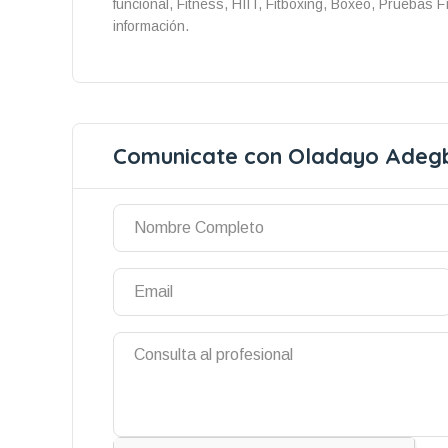
funcional, Fitness, HIIT, Fitboxing, Boxeo, Prueba
información.
Comunicate con Oladayo Adegb