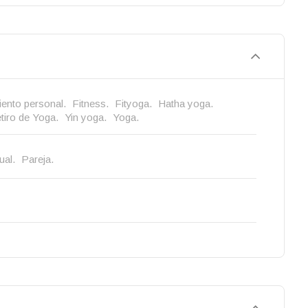
ento personal.
Fitness.
Fityoga.
Hatha yoga.
tiro de Yoga.
Yin yoga.
Yoga.
ual.
Pareja.