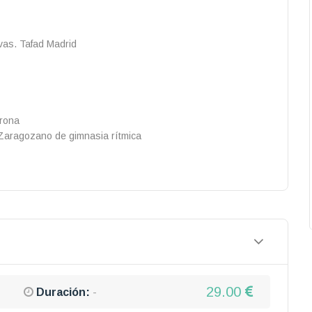
vas. Tafad Madrid
irona
 Zaragozano de gimnasia rítmica
29.00
Duración:
-