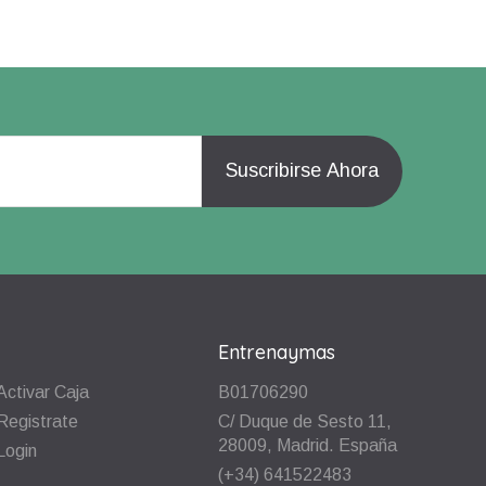
Entrenaymas
Activar Caja
B01706290
Registrate
C/ Duque de Sesto 11,
28009, Madrid. España
Login
(+34) 641522483