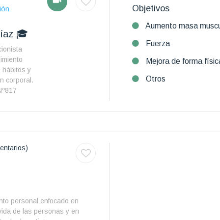
Objetivos
ión
Aumento masa muscu
Díaz 🎓
Fuerza
cionista
imiento
Mejora de forma físic
 hábitos y
Otros
n corporal.
Nº817
entarios)
nto personal enfocado en
 vida de las personas y en