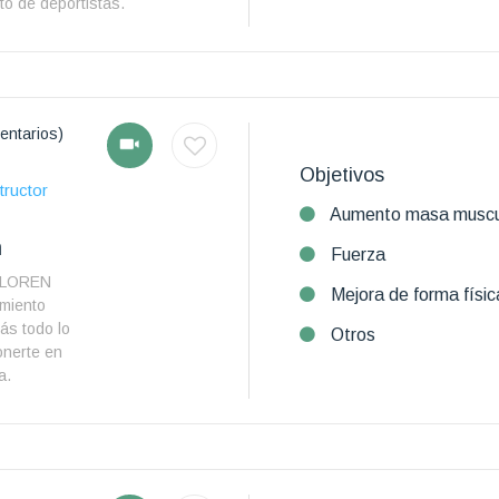
to de deportistas.
entarios)
Objetivos
tructor
Aumento masa muscu
n
Fuerza
BYLOREN
Mejora de forma físic
amiento
ás todo lo
Otros
onerte en
a.