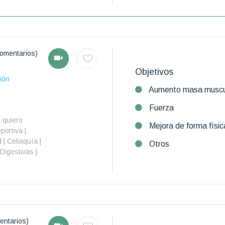
omentarios)
Objetivos
ión
Aumento masa muscu
Fuerza
y quiero
Mejora de forma físic
portiva |
| Celiaquía |
Otros
Digestivas |
entarios)