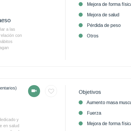
Mejora de forma físic
Mejora de salud
Maeso
Pérdida de peso
ar a las
relación con
Otros
hábitos
hagan
entarios)
Objetivos
Aumento masa muscu
Fuerza
dedicado y
Mejora de forma físic
e en salud