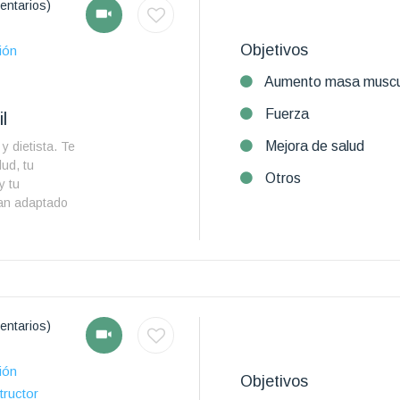
entarios)
Objetivos
ión
Aumento masa muscu
Fuerza
l
Mejora de salud
y dietista. Te
ud, tu
Otros
y tu
lan adaptado
entarios)
ión
Objetivos
tructor