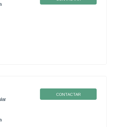
a
CONTACTAR
lar
a