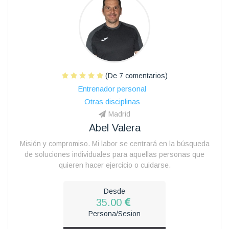
(De 7 comentarios)
Entrenador personal
Otras disciplinas
Madrid
Abel Valera
Misión y compromiso. Mi labor se centrará en la búsqueda
de soluciones individuales para aquellas personas que
quieren hacer ejercicio o cuidarse.
Desde
35.00
Persona/Sesion