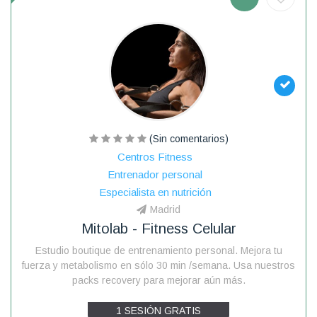
(Sin comentarios)
Centros Fitness
Entrenador personal
Especialista en nutrición
Madrid
Mitolab - Fitness Celular
Estudio boutique de entrenamiento personal. Mejora tu
fuerza y metabolismo en sólo 30 min /semana. Usa nuestros
packs recovery para mejorar aún más.
1 SESIÓN GRATIS