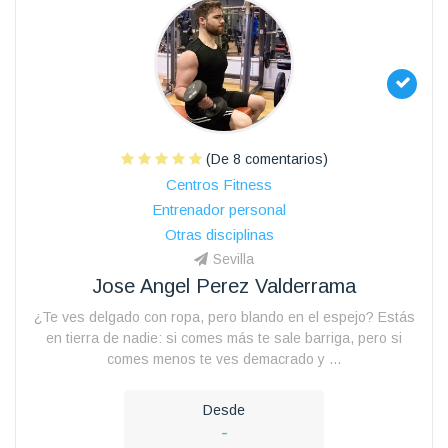
(De 8 comentarios)
Centros Fitness
Entrenador personal
Otras disciplinas
Sevilla
Jose Angel Perez Valderrama
¿Te ves delgado con ropa, pero blando en el espejo? Estás
en tierra de nadie: si comes más te sale barriga, pero si
comes menos te ves demacrado y ...
Desde
-