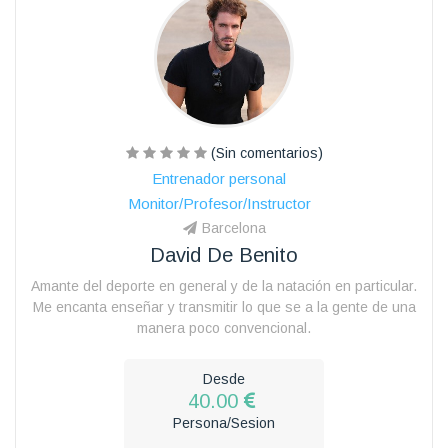
(Sin comentarios)
Entrenador personal
Monitor/Profesor/Instructor
Barcelona
David De Benito
Amante del deporte en general y de la natación en particular.
Me encanta enseñar y transmitir lo que se a la gente de una
manera poco convencional.
Desde
40.00
Persona/Sesion