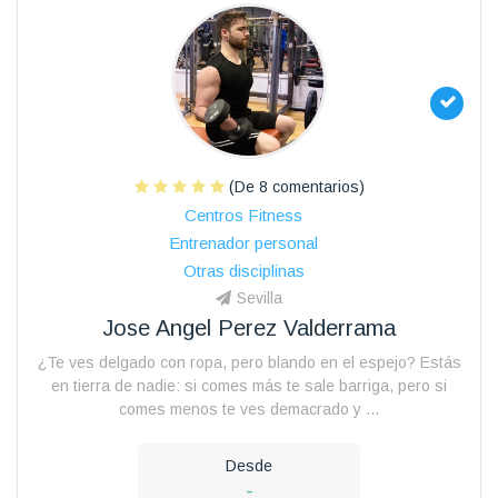
(De 8 comentarios)
Centros Fitness
Entrenador personal
Otras disciplinas
Sevilla
Jose Angel Perez Valderrama
¿Te ves delgado con ropa, pero blando en el espejo? Estás
en tierra de nadie: si comes más te sale barriga, pero si
comes menos te ves demacrado y ...
Desde
-