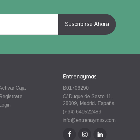
Entrenaymas
Activar Caja
B01706290
Registrate
C/ Duque de Sesto 11,
28009, Madrid. España
Login
(+34) 641522483
info@entrenaymas.com