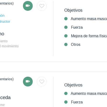
entarios)
Objetivos
ión
Aumento masa muscu
tructor
Fuerza
no
Mejora de forma físic
iento
Otros
l movimiento
entarios)
Objetivos
Aumento masa muscu
uceda
Fuerza
y me