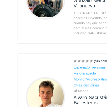
Gonzalo Merch
Villanueva
150 CARACTERES!? 
hacemos Divertido, pe
cuándo hay que serlo 
pero el más cercano d
PROGRESAR DISFR
(Sin com
Entrenador personal
Fisioterapeuta
Monitor/Profesor/Ins
Otras disciplinas
Madrid
Álvaro Sacristá
Ballesteros