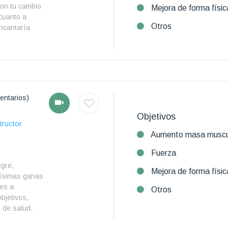
con tu cambio
Mejora de forma físic
 cuanto a
Otros
encantaría
entarios)
Objetivos
tructor
Aumento masa muscu
Fuerza
egre,
Mejora de forma físic
hísimas ganas
tes a
Otros
bjetivos,
 de salud.