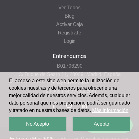
Ver Todos
Blog
Activar Caja
Registrate
Login
Entrenaymas
B01706290
C/ Duque de Sesto 11, 28009, Madrid. España
El acceso a este sitio web permite la utilización de
(+34) 641522483
cookies nuestras y de terceros para ofrecerle una
info@entrenaymas.com
mejor calidad de nuestros servicios. Además, cualquier
dato personal que nos proporcione podrá ser guardado
y tratado en nuestras bases de datos.
Más información
No Acepto
Acepto
¡Escríbenos!
Entrena y Mas
2026.
Todos Los Derechos Reservados