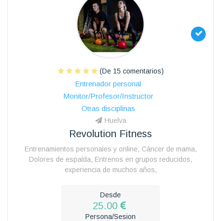
(De 15 comentarios)
Entrenador personal
Monitor/Profesor/Instructor
Otras disciplinas
Huelva
Revolution Fitness
Entrenamientos personales y online, Cáncer de mama,
Dolores de espalda, Entrenos en grupos reducidos,
experiencia de muchos años,
Desde
25.00
Persona/Sesion