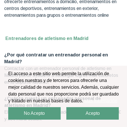
ofrecerte entrenamientos a domicilio, entrenamientos en
centros deportivos, entrenamientos en exterior,
entrenamientos para grupos o entrenamientos online
Entrenadores de atletismo en Madrid
¿Por qué contratar un entrenador personal en
Madrid?
Contactar con un entrenador personal de atletismo en
El acceso a este sitio web permite la utilización de
Madrid puede ayudarte a conseguir logros más concretos
cookies nuestras y de terceros para ofrecerle una
en tu deporte favorito.
mejor calidad de nuestros servicios. Además, cualquier
dato personal que nos proporcione podrá ser guardado
¿Cuánto cuesta un entrenador personal de
y tratado en nuestras bases de datos.
Más información
atletismo en Madrid?
El precio medio de un entrenador personal oscila entre 25€
No Acepto
Acepto
y 35€ /hora-sesión.