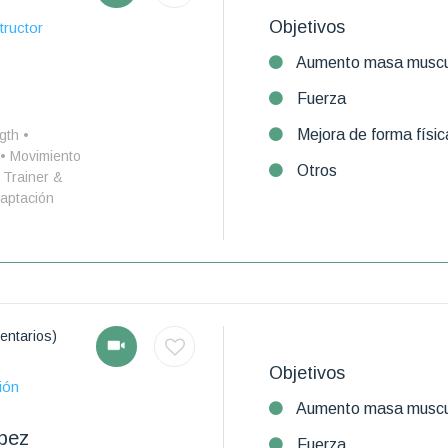
Objetivos
tructor
Aumento masa muscu
Fuerza
Mejora de forma físic
gth •
 • Movimiento
Otros
Trainer &
aptación
entarios)
Objetivos
ión
Aumento masa muscu
pez
Fuerza