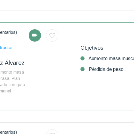
entarios)
tructor
Objetivos
Aumento masa muscu
z Álvarez
Pérdida de peso
Aumento masa
grasa. Plan
lado con guía
emanal
entarios)