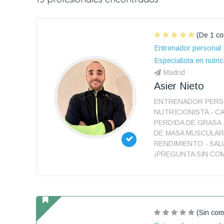
(De 1 co
Entrenador personal
Especialista en nutric
Madrid
Asier Nieto
ENTRENADOR PERS
NUTRICIONISTA - CA
PERDIDA DE GRASA
DE MASA MUSCULAR
RENDIMIENTO - SAL
¡PREGUNTA SIN CO
(Sin com