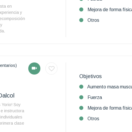
ista en
Mejora de forma físic
xperiencia y
recomposición
Otros
 y
da.
entarios)
Objetivos
Aumento masa muscu
Dalcol
Fuerza
 Yorio! Soy
Mejora de forma físic
e instructora
individuales
Otros
primera clase