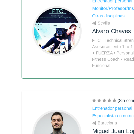
Entrenador personal
Monitor/Profesor/Ins
Otras disciplinas
Sevilla
Alvaro Chaves
FTC - Technical Stren
Asesoramiento 1 to 1
+ FUERZA • Personal 
Fitness Coach • Read
Funcional
(Sin com
Entrenador personal
Especialista en nutric
Barcelona
Miguel Juan Lo