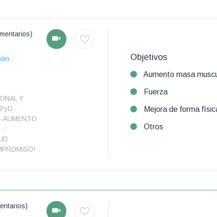
mentarios)
Objetivos
ión
Aumento masa muscu
Fuerza
ONAL Y
FyD -
Mejora de forma físic
 - AUMENTO
Otros
 -
UD
MPROMISO!
entarios)