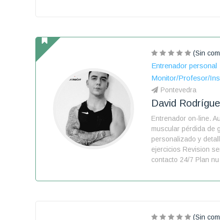
(Sin com
Entrenador personal
Monitor/Profesor/Ins
Pontevedra
David Rodrígue
Entrenador on-line. 
muscular pérdida de 
personalizado y detal
ejercicios Revision s
contacto 24/7 Plan nu
(Sin com