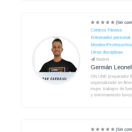
(Sin com
Centros Fitness
Entrenador personal
Monitor/Profesor/Ins
Otras disciplinas
Madrid
Germán Leonel 
ON LINE preparador f
especializado en fitne
mujer, trabajos de fuer
y entrenamiento funci
(Sin com