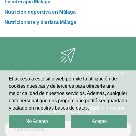
Fisioterapia Málaga
Nutrición deportiva en Málaga
Nutricionista y dietista Málaga
Recibe todas las novedades en tu
El acceso a este sitio web permite la utilización de
email
cookies nuestras y de terceros para ofrecerle una
¡Suscríbete al
mejor calidad de nuestros servicios. Además, cualquier
dato personal que nos proporcione podrá ser guardado
Newsletter!
y tratado en nuestras bases de datos.
Más información
No Acepto
Acepto