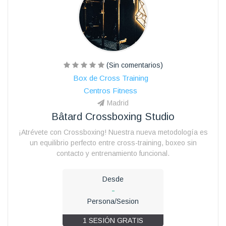
(Sin comentarios)
Box de Cross Training
Centros Fitness
Madrid
Bâtard Crossboxing Studio
¡Atrévete con Crossboxing! Nuestra nueva metodología es
un equilibrio perfecto entre cross-training, boxeo sin
contacto y entrenamiento funcional.
Desde
-
Persona/Sesion
1 SESIÓN GRATIS