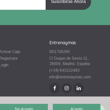
Entrenaymas
Activar Caja
B01706290
Registrate
C/ Duque de Sesto 11,
28009, Madrid. España
Login
(+34) 641522483
info@entrenaymas.com
No Acepto
Acepto