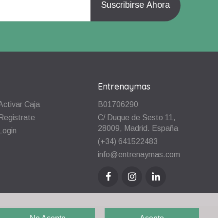
Entrenaymas
Activar Caja
B01706290
Registrate
C/ Duque de Sesto 11,
28009, Madrid. España
Login
(+34) 641522483
info@entrenaymas.com