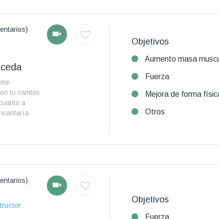
entarios)
Objetivos
Aumento masa muscu
uceda
Fuerza
y me
con tu cambio
Mejora de forma físic
 cuanto a
Otros
encantaría
entarios)
Objetivos
tructor
Fuerza