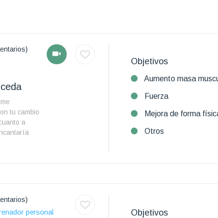
entarios)
Objetivos
Aumento masa muscu
uceda
Fuerza
y me
con tu cambio
Mejora de forma físic
 cuanto a
Otros
encantaría
entarios)
Objetivos
renador personal