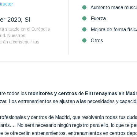
tructor
Aumento masa muscu
Fuerza
er 2020, Sl
á situado en el Európolis
Mejora de forma físic
id. Nuestros
Otros
arán a conseguir tus
tre todos los
monitores y centros
de
Entrenaymas en Madr
canzar. Los entrenamientos se ajustan a las necesidades y capaci
ofesionales y centros de Madrid, que resolverán todas tus duda
rás…. No será necesario ningún registro para ello, lo que te perm
ue te ofrecerán entrenamientos, entrenamientos en centros dep