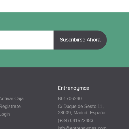
Entrenaymas
Activar Caja
B01706290
Registrate
C/ Duque de Sesto 11,
28009, Madrid. España
Login
(+34) 641522483
info@entrenaymas.com