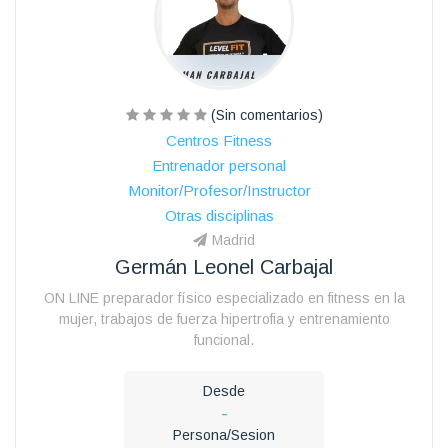
(Sin comentarios)
Centros Fitness
Entrenador personal
Monitor/Profesor/Instructor
Otras disciplinas
Madrid
Germán Leonel Carbajal
ON LINE preparador físico especializado en fitness en la
mujer, trabajos de fuerza hipertrofia y entrenamiento
funcional.
Desde
-
Persona/Sesion