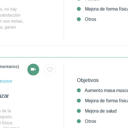
Mejora de forma físic
o, no hay
atisfacción
Otros
en sus metas,
ca, ganen
mentarios)
Objetivos
tructor
Aumento masa muscu
ázar
Mejora de forma físic
 de la
Mejora de salud
Deporte.
Otros
 física.