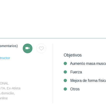
omentarios)
Objetivos
tructor
Aumento masa muscu
Fuerza
Mejora de forma físic
ONAL
A. Ex-Atleta
Otros
 domicilio,
online