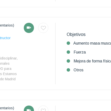
entarios)
Objetivos
tructor
Aumento masa muscu
Fuerza
disciplinar,
Mejora de forma físic
onales
yD para
Otros
vos Estamos
 de Madrid
entarios)