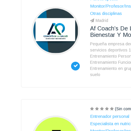
Monitor/Profesor/Ins
Otras disciplinas
Madrid
Af Coach’s De 
Bienestar Y Mo
Pequeña empresa ded
servicios deportivos 1
Entrenamiento Person
Entrenamiento Funcio
Entrenamiento en grup
suelo
(Sin com
Entrenador personal
Especialista en nutric
Monitor/Profesor/Ins