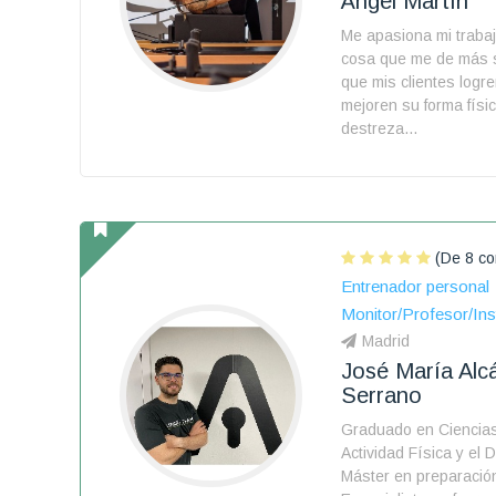
Ángel Martín
Me apasiona mi trabaj
cosa que me de más s
que mis clientes logr
mejoren su forma físi
destreza...
(De 8 co
Entrenador personal
Monitor/Profesor/Ins
Madrid
José María Alc
Serrano
Graduado en Ciencias
Actividad Física y el 
Máster en preparación