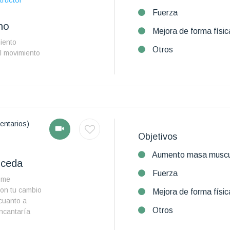
Fuerza
no
Mejora de forma físic
iento
Otros
l movimiento
entarios)
Objetivos
Aumento masa muscu
uceda
Fuerza
y me
con tu cambio
Mejora de forma físic
 cuanto a
Otros
encantaría