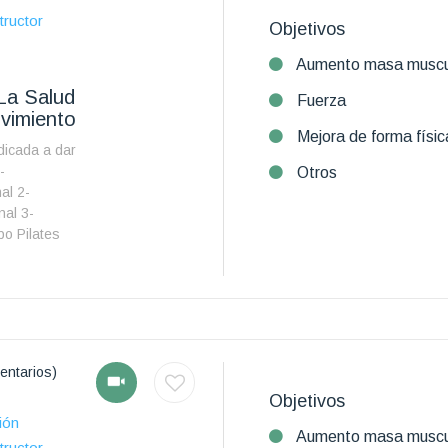
tructor
Objetivos
Aumento masa muscu
La Salud
Fuerza
vimiento
Mejora de forma físic
icada a dar
-
Otros
al 2-
nal 3-
o Pilates
entarios)
Objetivos
ión
Aumento masa muscu
tructor