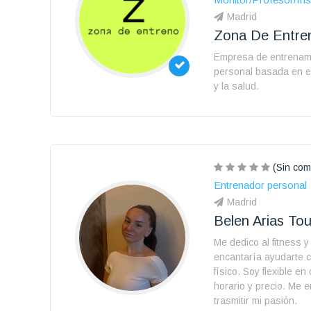
Madrid
Zona De Entre
Empresa de entrenam
personal basada en e
y la salud.
(Sin com
Entrenador personal
Madrid
Belen Arias To
Me dedico al fitness 
encantaría ayudarte 
físico. Soy flexible en
horario y precio. Me 
trasmitir mi pasión.