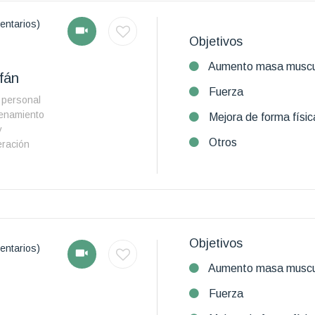
entarios)
Objetivos
Aumento masa muscu
fán
Fuerza
 personal
renamiento
Mejora de forma físic
y
Otros
eración
Objetivos
entarios)
Aumento masa muscu
Fuerza