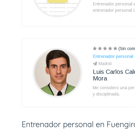
Entrenador personal 
entrenador personal O
(Sin com
Entrenador personal
Madrid
Luis Carlos Cal
Mora
Me considero una per
y disciplinada.
Entrenador personal en Fuengir