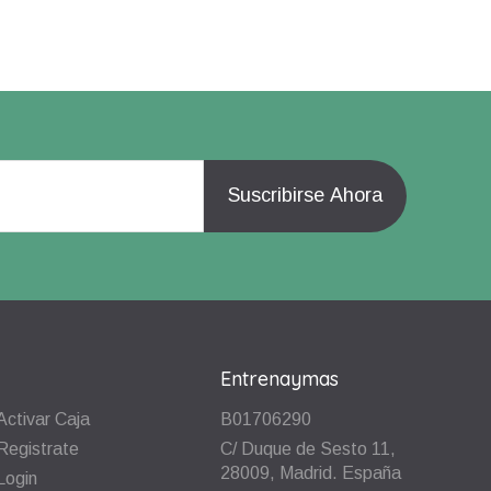
Entrenaymas
Activar Caja
B01706290
Registrate
C/ Duque de Sesto 11,
28009, Madrid. España
Login