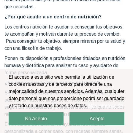
que necesitas.
¿Por qué acudir a un centro de nutrición?
Los centros nutrición te ayudan a conseguir tus objetivos,
te acompañan y motivan durante tu proceso de cambio.
Para conseguir tu objetivo, siempre miraran por tu salud y
con una filosofía de trabajo.
Ponen tu disposición a profesionales titulados en nutrición
humana y dietética para analizar tu caso y ayudarte de
forma personalizada
El acceso a este sitio web permite la utilización de
¿En qué consiste la mejora de nutrición?
cookies nuestras y de terceros para ofrecerle una
mejor calidad de nuestros servicios. Además, cualquier
Se trata de aprender a comer sano para siempre, y
dato personal que nos proporcione podrá ser guardado
además en hacerte llegar de lo importante de comer sano
y tratado en nuestras bases de datos.
Más información
según tus necesidades y características, ya que no todos
necesitamos lo mismo para estar saludable.
No Acepto
Acepto
En un centro de nutrición te ayudaran de manera
personalizada a comer sano, con recetas siempre sanas,