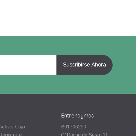
Entrenaymas
Activar Caja
B01706290
Registrate
C/ Duque de Sesto 11,