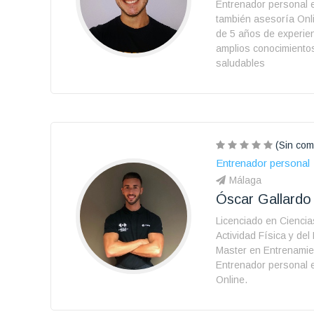
Entrenador personal 
también asesoría Onl
de 5 años de experien
amplios conocimiento
saludables
(Sin com
Entrenador personal
Málaga
Óscar Gallardo
Licenciado en Ciencia
Actividad Física y del
Master en Entrenamie
Entrenador personal 
Online.