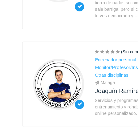
tierra de nadie: si c
sale barriga, pero s
te ves demacrado y ..
(Sin com
Entrenador personal
Monitor/Profesor/Ins
Otras disciplinas
Málaga
Joaquín Ramír
Servicios y programa
entrenamiento y rehabi
online personalizado.