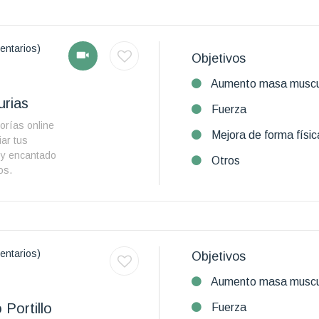
entarios)
Objetivos
Aumento masa muscu
rias
Fuerza
orías online
Mejora de forma físic
ar tus
toy encantado
Otros
os.
entarios)
Objetivos
Aumento masa muscu
 Portillo
Fuerza