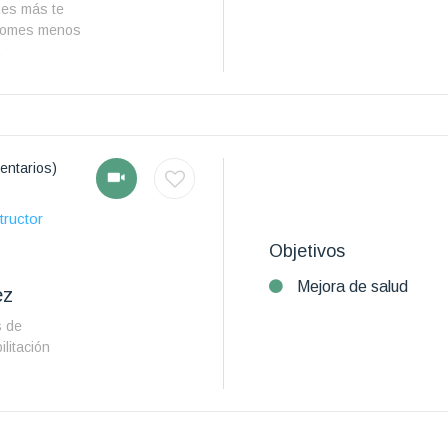
omes más te
i comes menos
.
entarios)
tructor
Objetivos
Mejora de salud
ez
s de
litación