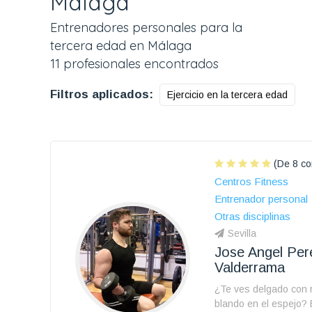
Málaga
Entrenadores personales para la
tercera edad en Málaga
11 profesionales encontrados
Filtros aplicados:
Ejercicio en la tercera edad
(De 8 co
Centros Fitness
Entrenador personal
Otras disciplinas
Sevilla
Jose Angel Per
Valderrama
¿Te ves delgado con 
blando en el espejo?