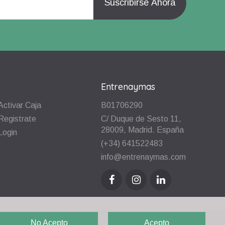
Entrenaymas
Activar Caja
B01706290
Registrate
C/ Duque de Sesto 11,
28009, Madrid. España
Login
(+34) 641522483
info@entrenaymas.com
No Acepto
Acepto