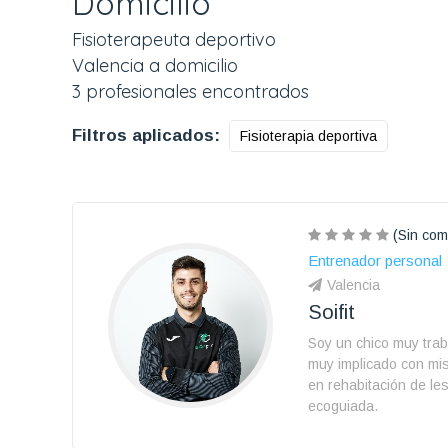
Domicilio
Fisioterapeuta deportivo
Valencia a domicilio
3 profesionales encontrados
Filtros aplicados:
Fisioterapia deportiva
(Sin com
Entrenador personal
Valencia
Soifit
Soy un chico muy trab
muy implicado con mis
en rehabitación de les
ecoguiada.