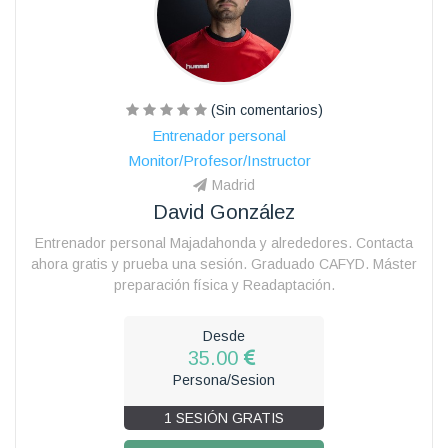
(Sin comentarios)
Entrenador personal
Monitor/Profesor/Instructor
Madrid
David González
Entrenador personal Majadahonda y alrededores. Contacta
ahora gratis y prueba una sesión. Graduado CAFYD. Máster
preparación física y Readaptación.
Desde
35.00
Persona/Sesion
1 SESIÓN GRATIS