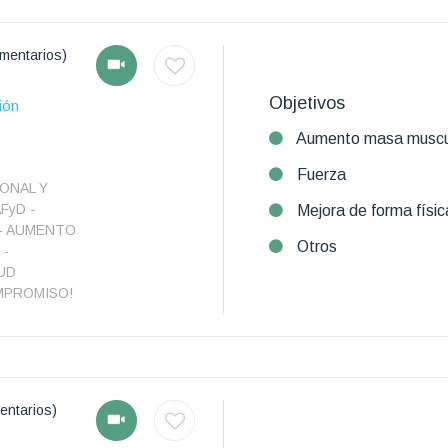
mentarios)
Objetivos
ión
Aumento masa muscu
Fuerza
ONAL Y
FyD -
Mejora de forma físic
 - AUMENTO
Otros
 -
UD
MPROMISO!
entarios)