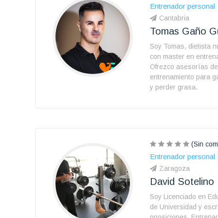
Entrenador personal
Cantabria
Tomas Gaño Gu
Soy Tomas, dietista nu
con master en entren
Ofrezco asesorías de 
entrenamiento para g
y perder grasa.
(Sin com
Entrenador personal
Zaragoza
David Sotelino
Soy Licenciado en Edu
de Universidad y escri
oposiciones. Entrena