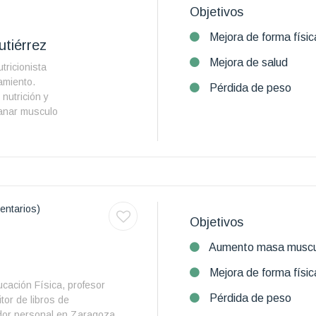
Objetivos
Mejora de forma físic
tiérrez
Mejora de salud
tricionista
amiento.
Pérdida de peso
nutrición y
anar musculo
entarios)
Objetivos
Aumento masa muscu
Mejora de forma físic
cación Física, profesor
Pérdida de peso
tor de libros de
dor personal en Zaragoza