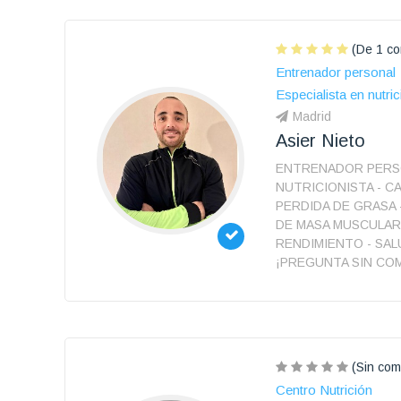
(De 1 co
Entrenador personal
Especialista en nutric
Madrid
Asier Nieto
ENTRENADOR PERS
NUTRICIONISTA - CA
PERDIDA DE GRASA
DE MASA MUSCULAR
RENDIMIENTO - SAL
¡PREGUNTA SIN CO
(Sin com
Centro Nutrición