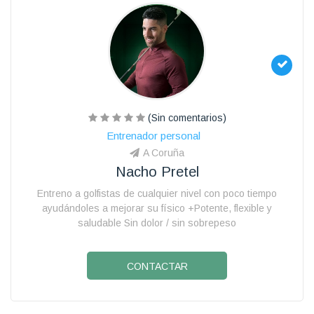
(Sin comentarios)
Entrenador personal
A Coruña
Nacho Pretel
Entreno a golfistas de cualquier nivel con poco tiempo
ayudándoles a mejorar su físico +Potente, flexible y
saludable Sin dolor / sin sobrepeso
CONTACTAR