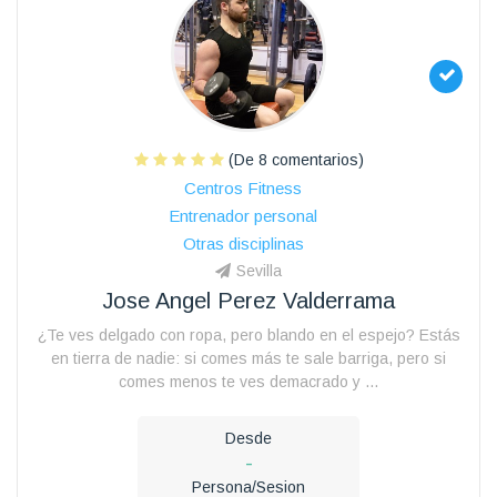
(De 8 comentarios)
Centros Fitness
Entrenador personal
Otras disciplinas
Sevilla
Jose Angel Perez Valderrama
¿Te ves delgado con ropa, pero blando en el espejo? Estás
en tierra de nadie: si comes más te sale barriga, pero si
comes menos te ves demacrado y ...
Desde
-
Persona/Sesion