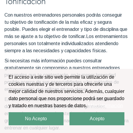
Tonificación
Con nuestros entrenadores personales podrás conseguir
tu objetivo de tonificación de la más eficaz y segura
posible. Puedes elegir el entrenador y tipo de disciplina que
más se ajuste a tu objetivo de tonificar.Los entrenamientos
personales son totalmente individualizados atendiendo
siempre a las necesidades y capacidades físicas.
Si necesitas más información puedes consultar
gratuitamente sin compromiso a nuestros entrenadores
personales que te contestarán en la menor brevedad
El acceso a este sitio web permite la utilización de
posible acerca de sus especialidades y los métodos de
cookies nuestras y de terceros para ofrecerle una
entrenamiento que utilizan en sus clases.
mejor calidad de nuestros servicios. Además, cualquier
dato personal que nos proporcione podrá ser guardado
En Entrenaymas tenemos entrenadores personales a
y tratado en nuestras bases de datos.
Más información
domicilio, entrenadores personales en gimnasios,
entrenadores en zonas de exterior, entrenadores para
No Acepto
Acepto
grupos o puedes elegir entrenadores personales online para
entrenar en cualquier lugar.