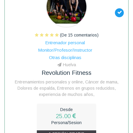
(De 15 comentarios)
Entrenador personal
Monitor/Profesor/Instructor
Otras disciplinas
Huelva
Revolution Fitness
Entrenamientos personales y online, Cáncer de mama,
Dolores de espalda, Entrenos en grupos reducidos,
experiencia de muchos años,
Desde
25.00
Persona/Sesion