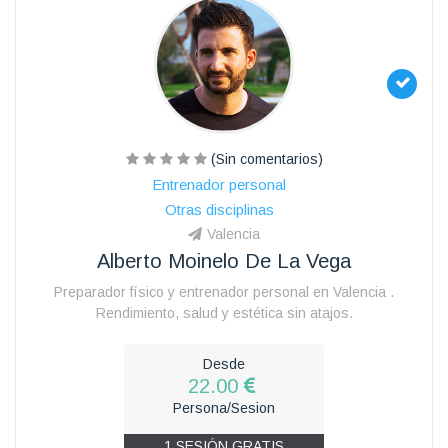
(Sin comentarios)
Entrenador personal
Otras disciplinas
Valencia
Alberto Moinelo De La Vega
Preparador físico y entrenador personal en Valencia .
Rendimiento, salud y estética sin atajos.
Desde
22.00
Persona/Sesion
1 SESIÓN GRATIS