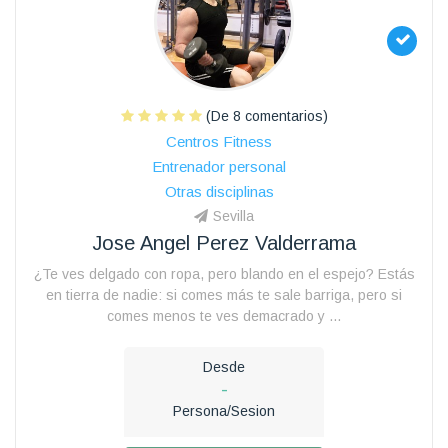
(De 8 comentarios)
Centros Fitness
Entrenador personal
Otras disciplinas
Sevilla
Jose Angel Perez Valderrama
¿Te ves delgado con ropa, pero blando en el espejo? Estás
en tierra de nadie: si comes más te sale barriga, pero si
comes menos te ves demacrado y ...
Desde
-
Persona/Sesion